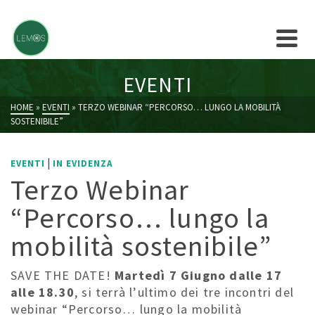
EVENTI
HOME
»
EVENTI
»
TERZO WEBINAR “PERCORSO… LUNGO LA MOBILITÀ
SOSTENIBILE”
|
EVENTI
IN EVIDENZA
Terzo Webinar
“Percorso… lungo la
mobilità sostenibile”
SAVE THE DATE!
Martedì 7 Giugno dalle 17
alle 18.30
, si terrà l’ultimo dei tre incontri del
webinar “Percorso… lungo la mobilità