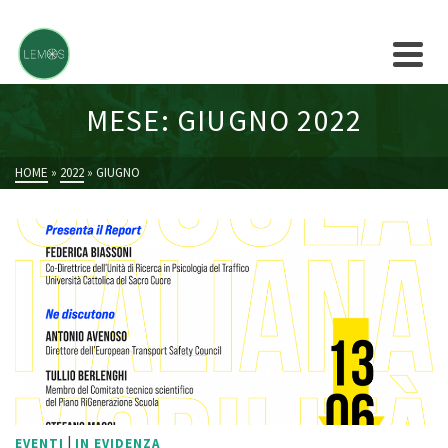
MESE: GIUGNO 2022
HOME
»
2022
»
GIUGNO
|
EVENTI
IN EVIDENZA